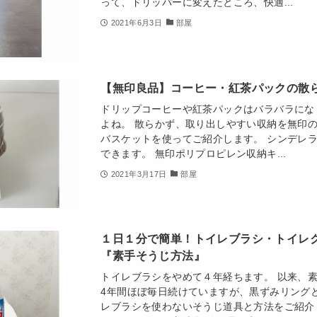
って、ドリッパーに変えたところ、快適...
2021年6月3日
部屋
【無印良品】コーヒー・紅茶パックの散
ドリップコーヒーや紅茶パックはバラバラにな
よね。 散らかず、取り出しやすい収納を無印
バスケットを使ってご紹介します。 シンデレ
できます。 無印ポリプロピレン収納キ...
2021年3月17日
部屋
１日１分で簡単！トイレブラシ・トイレ
『素手そうじ方法』
トイレブラシをやめて４年経ちます。 以来、
4年間ほぼ毎日続けていますが、黒ずみリング
レブラシを使わないそうじ道具と方法をご紹介