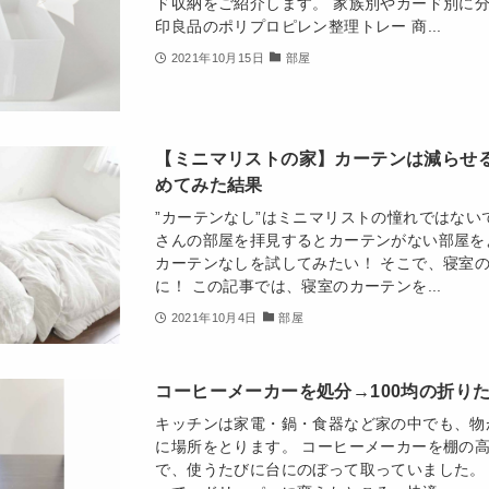
ド収納をご紹介します。 家族別やカード別に分
印良品のポリプロピレン整理トレー 商...
2021年10月15日
部屋
【ミニマリストの家】カーテンは減らせ
めてみた結果
”カーテンなし”はミニマリストの憧れではない
さんの部屋を拝見するとカーテンがない部屋を
カーテンなしを試してみたい！ そこで、寝室
に！ この記事では、寝室のカーテンを...
2021年10月4日
部屋
コーヒーメーカーを処分→100均の折り
キッチンは家電・鍋・食器など家の中でも、物
に場所をとります。 コーヒーメーカーを棚の
で、使うたびに台にのぼって取っていました。