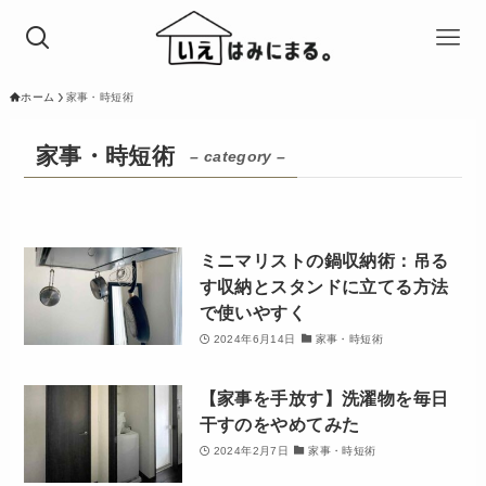
ホーム
家事・時短術
家事・時短術
– category –
ミニマリストの鍋収納術：吊る
す収納とスタンドに立てる方法
で使いやすく
2024年6月14日
家事・時短術
【家事を手放す】洗濯物を毎日
干すのをやめてみた
2024年2月7日
家事・時短術