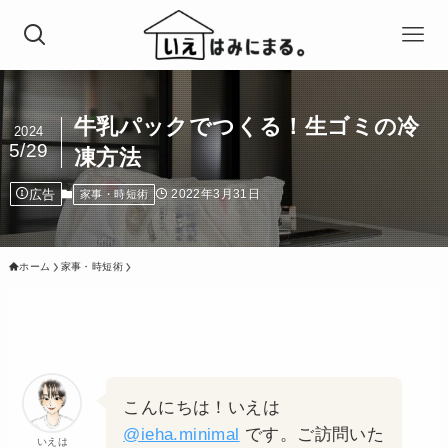
牛乳パックでつくる！生ゴミの冷
2024
5/29
凍方法
広告
2022年3月31日
家事・時短術
ホーム
家事・時短術
こんにちは！いえは
@ieha.minimal
です。ご訪問いた
いえは