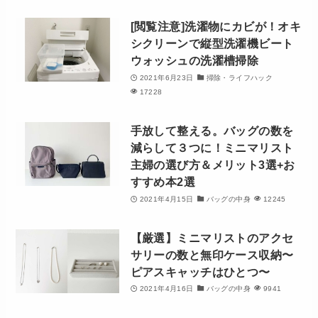
[閲覧注意]洗濯物にカビが！オキ
シクリーンで縦型洗濯機ビート
ウォッシュの洗濯槽掃除
2021年6月23日
掃除・ライフハック
17228
手放して整える。バッグの数を
減らして３つに！ミニマリスト
主婦の選び方＆メリット3選+お
すすめ本2選
2021年4月15日
バッグの中身
12245
【厳選】ミニマリストのアクセ
サリーの数と無印ケース収納〜
ピアスキャッチはひとつ〜
2021年4月16日
バッグの中身
9941