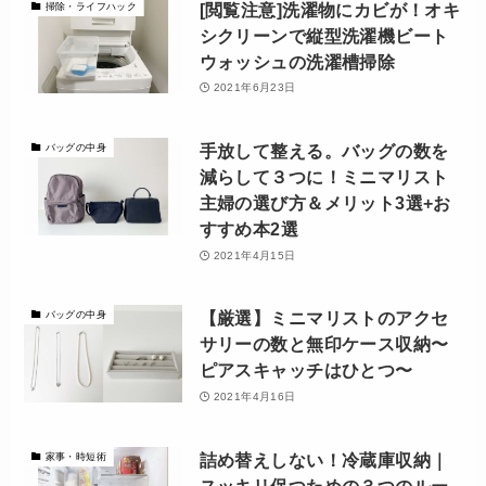
[閲覧注意]洗濯物にカビが！オキ
掃除・ライフハック
シクリーンで縦型洗濯機ビート
ウォッシュの洗濯槽掃除
2021年6月23日
手放して整える。バッグの数を
バッグの中身
減らして３つに！ミニマリスト
主婦の選び方＆メリット3選+お
すすめ本2選
2021年4月15日
【厳選】ミニマリストのアクセ
バッグの中身
サリーの数と無印ケース収納〜
ピアスキャッチはひとつ〜
2021年4月16日
詰め替えしない！冷蔵庫収納｜
家事・時短術
スッキリ保つための３つのルー