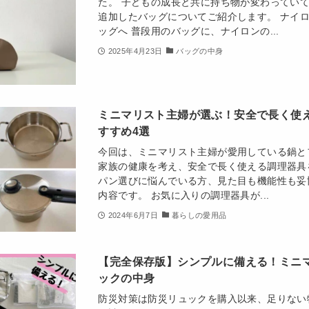
た。 子どもの成長と共に持ち物が変わってい
追加したバッグについてご紹介します。 ナイ
ッグへ 普段用のバッグに、ナイロンの...
2025年4月23日
バッグの中身
ミニマリスト主婦が選ぶ！安全で長く使
すすめ4選
今回は、ミニマリスト主婦が愛用している鍋と
家族の健康を考え、安全で長く使える調理器具
パン選びに悩んでいる方、見た目も機能性も妥
内容です。 お気に入りの調理器具が...
2024年6月7日
暮らしの愛用品
【完全保存版】シンプルに備える！ミニ
ックの中身
防災対策は防災リュックを購入以来、足りない