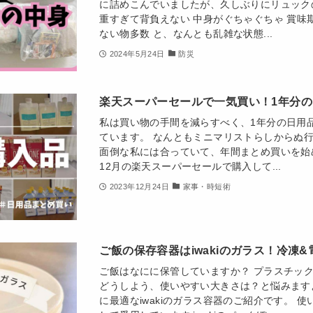
に詰めこんでいましたが、久しぶりにリュック
重すぎて背負えない 中身がぐちゃぐちゃ 賞味
ない物多数 と、なんとも乱雑な状態...
2024年5月24日
防災
楽天スーパーセールで一気買い！1年分
私は買い物の手間を減らすべく、1年分の日用
ています。 なんともミニマリストらしからぬ
面倒な私には合っていて、年間まとめ買いを始
12月の楽天スーパーセールで購入して...
2023年12月24日
家事・時短術
ご飯の保存容器はiwakiのガラス！冷凍&
ご飯はなにに保管していますか？ プラスチッ
どうしよう、使いやすい大きさは？と悩みます
に最適なiwakiのガラス容器のご紹介です。 