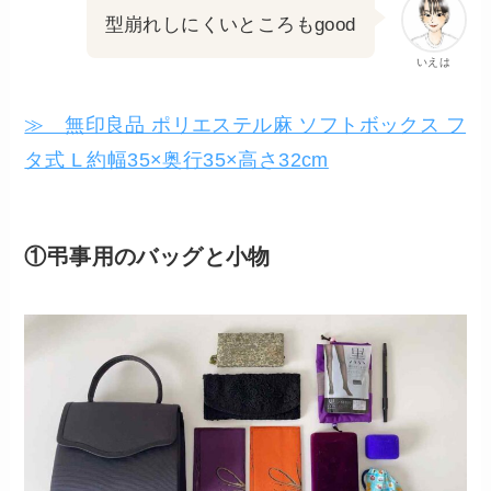
型崩れしにくいところもgood
いえは
≫ 無印良品 ポリエステル麻 ソフトボックス フ
タ式 L 約幅35×奥行35×高さ32cm
①弔事用のバッグと小物