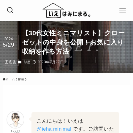
【30代女性ミニマリスト】クロー
2024
ゼットの中身を公開！お気に入り
5/29
収納を作る方法
広告
2023年7月27日
部屋
ホーム
部屋
こんにちは！いえは
@ieha.minimal
です。ご訪問いた
いえは