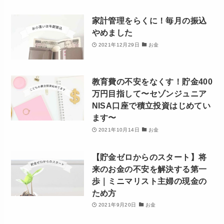
家計管理をらくに！毎月の振込
やめました
2021年12月29日
お金
教育費の不安をなくす！貯金400
万円目指して〜セゾンジュニア
NISA口座で積立投資はじめてい
ます〜
2021年10月14日
お金
【貯金ゼロからのスタート】将
来のお金の不安を解決する第一
歩｜ミニマリスト主婦の現金の
ため方
2021年9月20日
お金