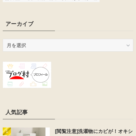
アーカイブ
ア
ー
カ
イ
ブ
人気記事
[閲覧注意]洗濯物にカビが！オキシ