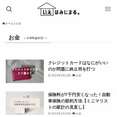
ホーム
お金
お金
– category –
クレジットカードはなにがいい
のか問題に終止符を打つ
2024年6月19日
お金
保険料が7千円安くなった！自動
車保険の節約方法【ミニマリス
トの家計の見直し】
2022年2月18日
お金