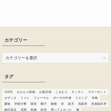
カテゴリー
カ
テ
ゴ
リ
タグ
ー
100均
おもちゃ収納
お風呂場
しまむら
キッチン
クローゼット
セザンヌ
トイレ
フォーマル
ポーチの中身
リビング
冬物
夏物
学校行事
寝室
帽子
春物
本
楽天
洗面所
洗面脱衣所
無印良品
玄関
秋物
財布
買ってよかった
靴