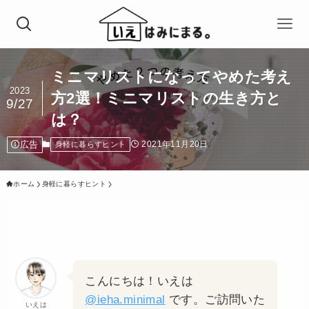
ミニマリストになってやめた考え
2023
方2選！ミニマリストの生き方と
9/27
は？
広告
2021年11月20日
身軽に暮らすヒント
ホーム
身軽に暮らすヒント
こんにちは！いえは
@ieha.minimal
です。ご訪問いた
いえは