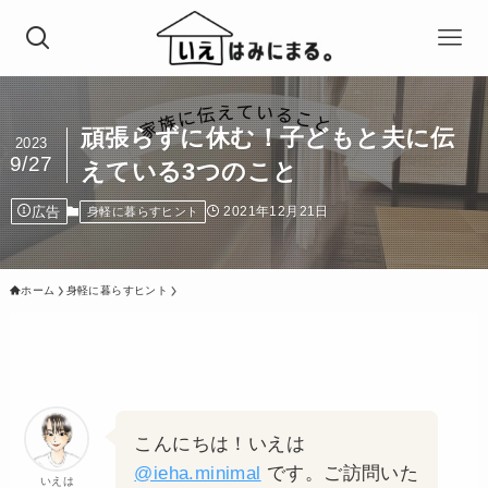
頑張らずに休む！子どもと夫に伝
2023
9/27
えている3つのこと
広告
2021年12月21日
身軽に暮らすヒント
ホーム
身軽に暮らすヒント
こんにちは！いえは
@ieha.minimal
です。ご訪問いた
いえは